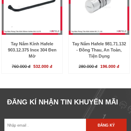
Tay Nắm Kính Hafele
Tay Nắm Hafele 981.71.132
903.12.375 Inox 304 Đen
- Đồng Thau, An Toàn,
Mờ
Tiện Dụng
760.000 đ
532.000 đ
280.000 đ
196.000 đ
ĐĂNG KÍ NHẬN TIN KHUYẾN MÃI
ĐĂNG KÝ