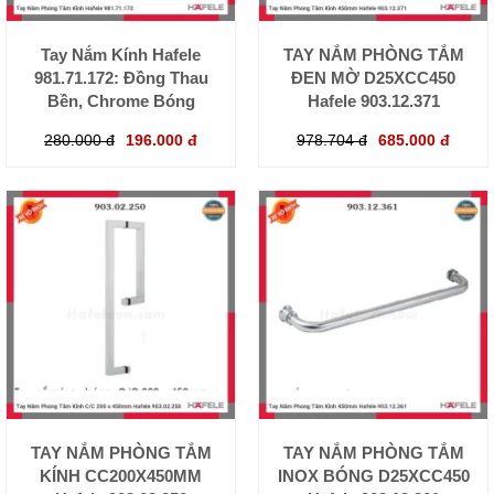
Tay Nắm Kính Hafele
TAY NẮM PHÒNG TẮM
981.71.172: Đồng Thau
ĐEN MỜ D25XCC450
Bền, Chrome Bóng
Hafele 903.12.371
280.000 đ
196.000 đ
978.704 đ
685.000 đ
TAY NẮM PHÒNG TẮM
TAY NẮM PHÒNG TẮM
KÍNH CC200X450MM
INOX BÓNG D25XCC450