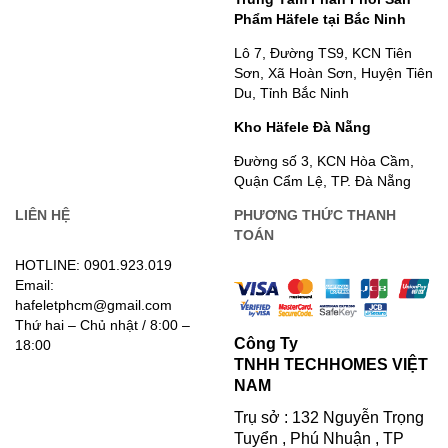
Phẩm Häfele tại Bắc Ninh
Lô 7, Đường TS9, KCN Tiên
Sơn, Xã Hoàn Sơn, Huyện Tiên
Du, Tỉnh Bắc Ninh
Kho Häfele Đà Nẵng
Đường số 3, KCN Hòa Cầm,
Quận Cẩm Lệ, TP. Đà Nẵng
LIÊN HỆ
PHƯƠNG THỨC THANH
TOÁN
HOTLINE: 0901.923.019
Email:
hafeletphcm@gmail.com
Thứ hai – Chủ nhật / 8:00 –
Công Ty
18:00
TNHH TECHHOMES VIỆT
NAM
Trụ sở : 132 Nguyễn Trọng
Tuyển , Phú Nhuận , TP