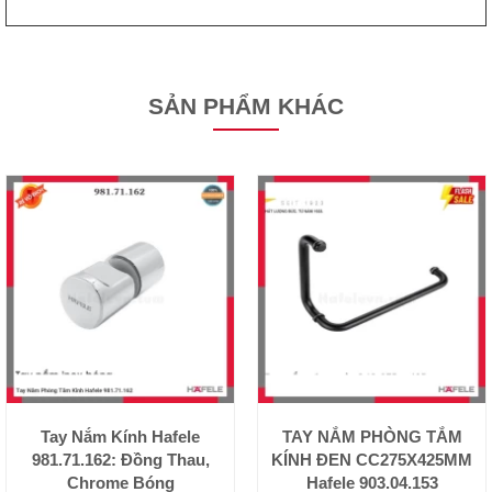
SẢN PHẨM KHÁC
Tay Nắm Kính Hafele
TAY NẮM PHÒNG TẮM
981.71.162: Đồng Thau,
KÍNH ĐEN CC275X425MM
Chrome Bóng
Hafele 903.04.153