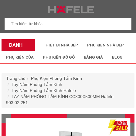
DANH
THIẾT BỊ NHÀ BẾP
PHỤ KIỆN NHÀ BẾP
MỤC SẢN
PHỤ KIỆN CỬA
PHỤ KIỆN ĐỒ GỖ
BẢNG GIÁ
BLOG
PHẨM
Trang chủ
Phụ Kiện Phòng Tắm Kính
Tay Nắm Phòng Tắm Kính
Tay Nắm Phòng Tắm Kính Hafele
TAY NẮM PHÒNG TẮM KÍNH CC300X500MM Hafele
903.02.251