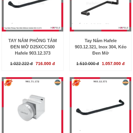
TAY NẮM PHÒNG TẮM
Tay Nắm Hafele
ĐEN MỜ D25XCC500
903.12.321, Inox 304, Kéo
Hafele 903.12.373
Đen Mờ
1.022.222 đ
716.000 đ
1.510.000 đ
1.057.000 đ