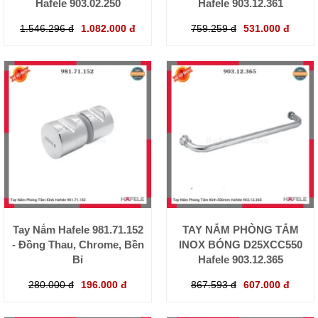
Hafele 903.02.250
Hafele 903.12.361
1.546.296 đ
1.082.000 đ
759.259 đ
531.000 đ
Tay Nắm Hafele 981.71.152
TAY NẮM PHÒNG TẮM
- Đồng Thau, Chrome, Bền
INOX BÓNG D25XCC550
Bỉ
Hafele 903.12.365
280.000 đ
196.000 đ
867.593 đ
607.000 đ