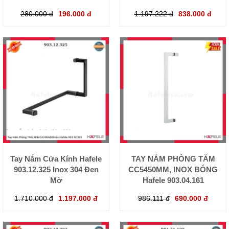
280.000 đ
196.000 đ
1.197.222 đ
838.000 đ
Tay Nắm Cửa Kính Hafele
TAY NẮM PHÒNG TẮM
903.12.325 Inox 304 Đen
CC5450MM, INOX BÓNG
Mờ
Hafele 903.04.161
1.710.000 đ
1.197.000 đ
986.111 đ
690.000 đ