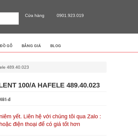
Cửa hàng
0901.923.019
 ĐỒ GỖ
BẢNG GIÁ
BLOG
le 489.40.023
ENT 100/A HAFELE 489.40.023
481 đ
 niêm yết. Liên hệ với chúng tôi qua Zalo :
oặc điện thoại để có giá tốt hơn