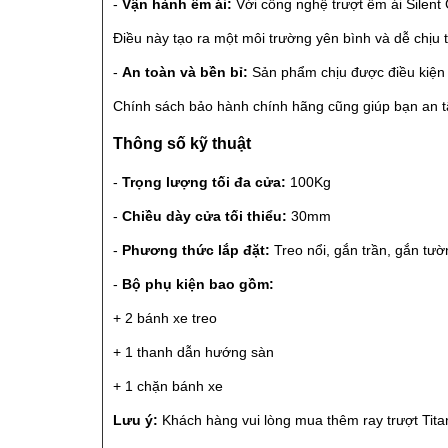
-
Vận hành êm ái:
Với công nghệ trượt êm ái Silent
Điều này tạo ra một môi trường yên bình và dễ chịu 
-
An toàn và bền bỉ:
Sản phẩm chịu được điều kiện t
Chính sách bảo hành chính hãng cũng giúp bạn an t
Thông số kỹ thuật
-
Trọng lượng tối đa cửa:
100Kg
-
Chiều dày cửa tối thiểu:
30mm
-
Phương thức lắp đặt:
Treo nổi, gắn trần, gắn tườ
-
Bộ phụ kiện bao gồm:
+ 2 bánh xe treo
+ 1 thanh dẫn hướng sàn
+ 1 chặn bánh xe
Lưu ý:
Khách hàng vui lòng mua thêm ray trượt Tita