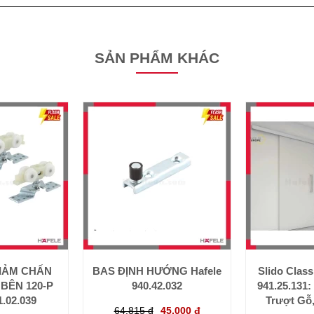
SẢN PHẨM KHÁC
GIẢM CHẤN
BAS ĐỊNH HƯỚNG Hafele
Slido Class
 BÊN 120-P
940.42.032
941.25.131
1.02.039
Trượt Gỗ
64.815 đ
45.000 đ