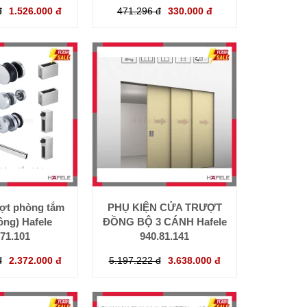
đ
1.526.000 đ
471.296 đ
330.000 đ
ượt phòng tắm
PHỤ KIỆN CỬA TRƯỢT
ông) Hafele
ĐỒNG BỘ 3 CÁNH Hafele
.71.101
940.81.141
đ
2.372.000 đ
5.197.222 đ
3.638.000 đ