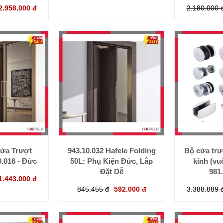
2.958.000 đ
2.180.000 
ửa Trượt
943.10.032 Hafele Folding
Bộ cửa tr
0.016 - Đức
50L: Phụ Kiện Đức, Lắp
kính (vu
Đặt Dễ
981
1.443.000 đ
845.455 đ
592.000 đ
3.388.889 