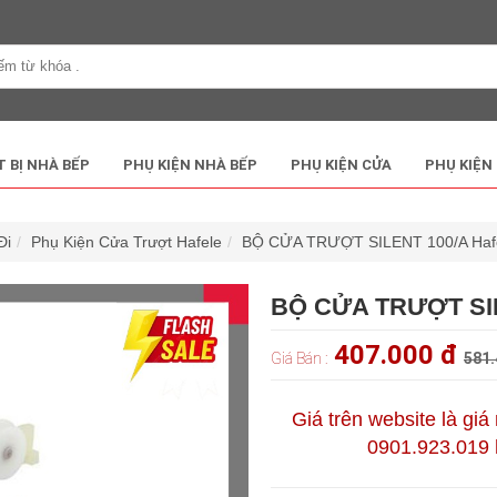
T BỊ NHÀ BẾP
PHỤ KIỆN NHÀ BẾP
PHỤ KIỆN CỬA
PHỤ KIỆN
Đi
Phụ Kiện Cửa Trượt Hafele
BỘ CỬA TRƯỢT SILENT 100/A Hafe
BỘ CỬA TRƯỢT SIL
407.000 đ
Giá Bán :
581.
Giá trên website là giá
0901.923.019 h