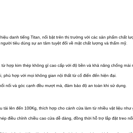
u danh tiếng Titan, nổi bật trên thị trường với các sản phẩm chất lư
người tiêu dùng sự an tâm tuyệt đối về mặt chất lượng và thẩm mỹ.
 từ hợp kim thép không gỉ cao cấp với độ bền và khả năng chống mài m
i, phù hợp với mọi không gian nội thất từ cổ điển đến hiện đại.
 mối nối và góc cạnh đều mượt mà, đảm bảo độ an toàn khi sử dụng.
tải lên đến 100Kg, thích hợp cho cánh cửa làm từ nhiều vật liệu như g
phép điều chỉnh chiều cao cửa dễ dàng, đồng thời hỗ trợ lắp đặt treo n