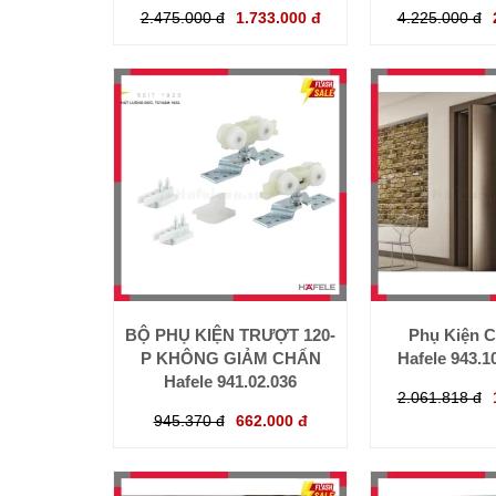
2.475.000 đ
1.733.000 đ
4.225.000 đ
BỘ PHỤ KIỆN TRƯỢT 120-
Phụ Kiện C
P KHÔNG GIẢM CHẤN
Hafele 943.1
Hafele 941.02.036
2.061.818 đ
945.370 đ
662.000 đ