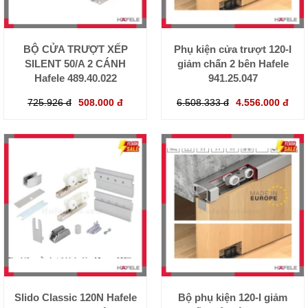
BỘ CỬA TRƯỢT XẾP
Phụ kiện cửa trượt 120-I
SILENT 50/A 2 CÁNH
giảm chấn 2 bên Hafele
Hafele 489.40.022
941.25.047
725.926 đ
508.000 đ
6.508.333 đ
4.556.000 đ
Slido Classic 120N Hafele
Bộ phụ kiện 120-I giảm