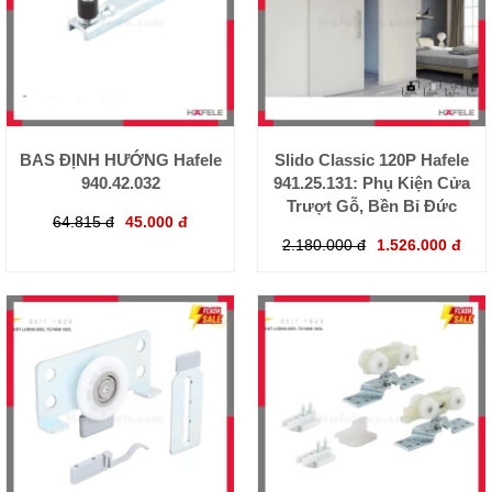
BAS ĐỊNH HƯỚNG Hafele
Slido Classic 120P Hafele
940.42.032
941.25.131: Phụ Kiện Cửa
Trượt Gỗ, Bền Bỉ Đức
64.815 đ
45.000 đ
2.180.000 đ
1.526.000 đ