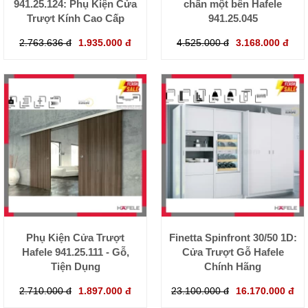
941.25.124: Phụ Kiện Cửa
chấn một bên Hafele
Trượt Kính Cao Cấp
941.25.045
2.763.636 đ
1.935.000 đ
4.525.000 đ
3.168.000 đ
Phụ Kiện Cửa Trượt
Finetta Spinfront 30/50 1D:
Hafele 941.25.111 - Gỗ,
Cửa Trượt Gỗ Hafele
Tiện Dụng
Chính Hãng
2.710.000 đ
1.897.000 đ
23.100.000 đ
16.170.000 đ