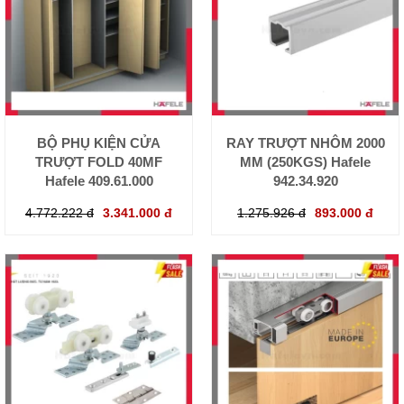
BỘ PHỤ KIỆN CỬA
RAY TRƯỢT NHÔM 2000
TRƯỢT FOLD 40MF
MM (250KGS) Hafele
Hafele 409.61.000
942.34.920
4.772.222 đ
3.341.000 đ
1.275.926 đ
893.000 đ