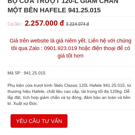
BỘ CỬA TRƯỢT 120-L GIẢM CHẤN
MỘT BÊN HAFELE 941.25.015
2.257.000 đ
Giá Bán :
3.224.074 đ
Giá trên website là giá niêm yết. Liên hệ với chúng
tôi qua Zalo : 0901.923.019 hoặc điện thoại để có
giá tốt hơn
Mã SP : 941.25.015
Phụ kiện cửa trượt kính Slido Classic 120L Hafele 941.25.015, từ
thương hiệu Hafele, chất liệu cao cấp, tải trọng tối đa 120kg. Dễ
lắp đặt, tích hợp giảm chấn và tự đóng, đảm bảo an toàn và bền
bỉ. Xuất xứ Đức.
YÊU CẦU TƯ VẤN