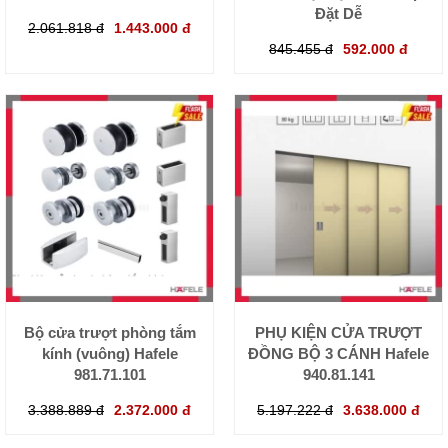
Đặt Dễ
2.061.818 đ
1.443.000 đ
845.455 đ
592.000 đ
Bộ cửa trượt phòng tắm
PHỤ KIỆN CỬA TRƯỢT
kính (vuông) Hafele
ĐỒNG BỘ 3 CÁNH Hafele
981.71.101
940.81.141
3.388.889 đ
2.372.000 đ
5.197.222 đ
3.638.000 đ