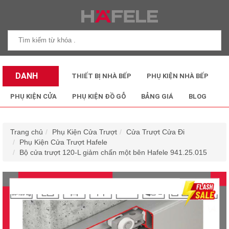
DANH
THIẾT BỊ NHÀ BẾP
PHỤ KIỆN NHÀ BẾP
MỤC SẢN
PHỤ KIỆN CỬA
PHỤ KIỆN ĐỒ GỖ
BẢNG GIÁ
BLOG
PHẨM
Trang chủ
Phụ Kiện Cửa Trượt
Cửa Trượt Cửa Đi
Phụ Kiện Cửa Trượt Hafele
Bộ cửa trượt 120-L giảm chấn một bên Hafele 941.25.015