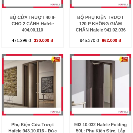
BỘ CỬA TRƯỢT 40 IF
BỘ PHỤ KIỆN TRƯỢT
CHO 2 CÁNH Hafele
120-P KHÔNG GIẢM
494.00.110
CHẤN Hafele 941.02.036
471.296 đ
330.000 đ
945.370 đ
662.000 đ
Phụ Kiện Cửa Trượt
943.10.032 Hafele Folding
Hafele 943.10.016 - Đức
50L: Phụ Kiện Đức, Lắp