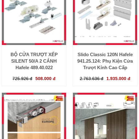
BỘ CỬA TRƯỢT XẾP
Slido Classic 120N Hafele
SILENT 50/A 2 CÁNH
941.25.124: Phụ Kiện Cửa
Hafele 489.40.022
Trượt Kính Cao Cấp
725.926 đ
508.000 đ
2.763.636 đ
1.935.000 đ