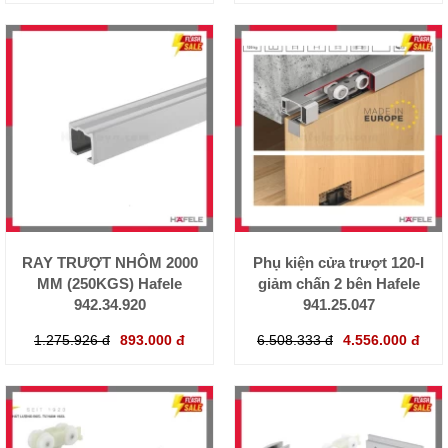
RAY TRƯỢT NHÔM 2000
Phụ kiện cửa trượt 120-I
MM (250KGS) Hafele
giảm chấn 2 bên Hafele
942.34.920
941.25.047
1.275.926 đ
893.000 đ
6.508.333 đ
4.556.000 đ