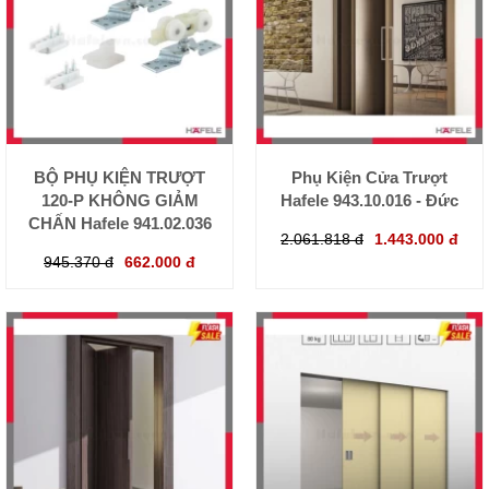
BỘ PHỤ KIỆN TRƯỢT
Phụ Kiện Cửa Trượt
120-P KHÔNG GIẢM
Hafele 943.10.016 - Đức
CHẤN Hafele 941.02.036
2.061.818 đ
1.443.000 đ
945.370 đ
662.000 đ