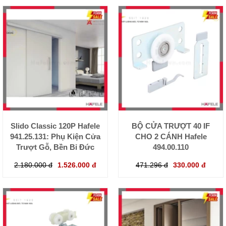
Slido Classic 120P Hafele
BỘ CỬA TRƯỢT 40 IF
941.25.131: Phụ Kiện Cửa
CHO 2 CÁNH Hafele
Trượt Gỗ, Bền Bỉ Đức
494.00.110
2.180.000 đ
1.526.000 đ
471.296 đ
330.000 đ