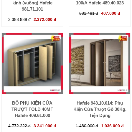
kính (vuông) Hafele
100/A Hafele 489.40.023
981.71.101
581.481 đ
407.000 đ
3.388.889 đ
2.372.000 đ
BỘ PHỤ KIỆN CỬA
Hafele 943.10.014: Phụ
TRƯỢT FOLD 40MF
Kiện Cửa Trượt Gỗ 30Kg,
Hafele 409.61.000
Tiện Dụng
4.772.222 đ
3.341.000 đ
1.480.000 đ
1.036.000 đ