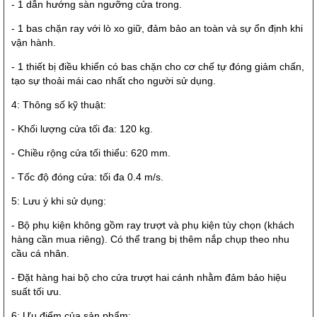
- 1 dẫn hướng sàn ngưỡng cửa trong.
- 1 bas chặn ray với lò xo giữ, đảm bảo an toàn và sự ổn định khi
vận hành.
- 1 thiết bị điều khiển có bas chặn cho cơ chế tự đóng giảm chấn,
tạo sự thoải mái cao nhất cho người sử dụng.
4: Thông số kỹ thuật:
- Khối lượng cửa tối đa: 120 kg.
- Chiều rộng cửa tối thiểu: 620 mm.
- Tốc độ đóng cửa: tối đa 0.4 m/s.
5: Lưu ý khi sử dụng:
- Bộ phụ kiện không gồm ray trượt và phụ kiện tùy chọn (khách
hàng cần mua riêng). Có thể trang bị thêm nắp chụp theo nhu
cầu cá nhân.
- Đặt hàng hai bộ cho cửa trượt hai cánh nhằm đảm bảo hiệu
suất tối ưu.
6: Ưu điểm của sản phẩm: