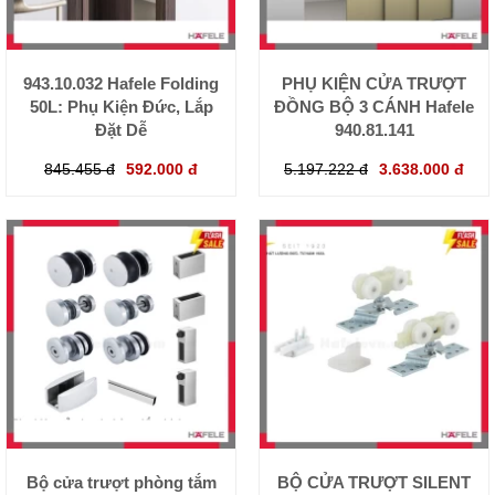
943.10.032 Hafele Folding
PHỤ KIỆN CỬA TRƯỢT
50L: Phụ Kiện Đức, Lắp
ĐỒNG BỘ 3 CÁNH Hafele
Đặt Dễ
940.81.141
845.455 đ
592.000 đ
5.197.222 đ
3.638.000 đ
Bộ cửa trượt phòng tắm
BỘ CỬA TRƯỢT SILENT