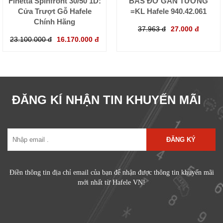
Finetta Spinfront 30/50 1D:
BAS ĐỠ GẮN TƯỜNG
Cửa Trượt Gỗ Hafele
=KL Hafele 940.42.061
Chính Hãng
37.963 đ
27.000 đ
23.100.000 đ
16.170.000 đ
ĐĂNG KÍ NHẬN TIN KHUYẾN MÃI
ĐĂNG KÝ
Điền thông tin địa chỉ email của bạn để nhận được thông tin khuyến mãi
mới nhất từ Hafele VN!