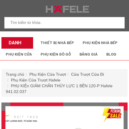
DANH
THIẾT BỊ NHÀ BẾP
PHỤ KIỆN NHÀ BẾP
MỤC SẢN
PHỤ KIỆN CỬA
PHỤ KIỆN ĐỒ GỖ
BẢNG GIÁ
BLOG
PHẨM
Trang chủ
Phụ Kiện Cửa Trượt
Cửa Trượt Cửa Đi
Phụ Kiện Cửa Trượt Hafele
PHỤ KIỆn GIẢM CHẤN THỦY LỰC 1 BÊN 120-P Hafele
941.02.037