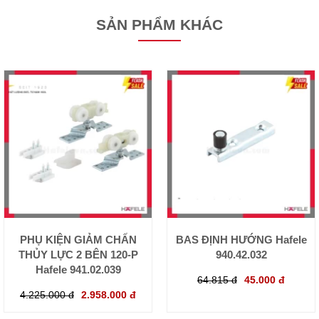
SẢN PHẨM KHÁC
PHỤ KIỆN GIẢM CHẤN
BAS ĐỊNH HƯỚNG Hafele
THỦY LỰC 2 BÊN 120-P
940.42.032
Hafele 941.02.039
64.815 đ
45.000 đ
4.225.000 đ
2.958.000 đ