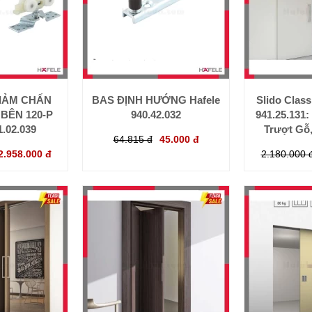
GIẢM CHẤN
BAS ĐỊNH HƯỚNG Hafele
Slido Class
 BÊN 120-P
940.42.032
941.25.131
1.02.039
Trượt Gỗ
64.815 đ
45.000 đ
2.958.000 đ
2.180.000 