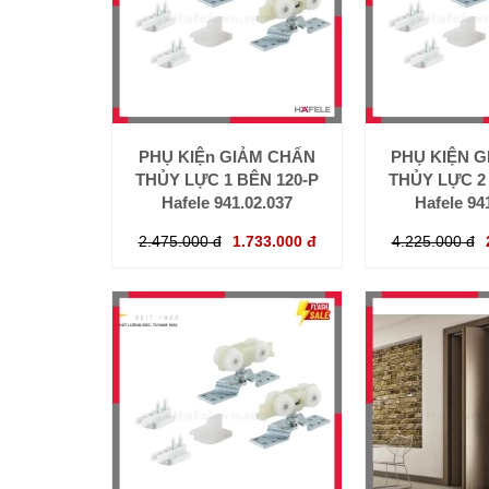
PHỤ KIỆn GIẢM CHẤN
PHỤ KIỆN 
THỦY LỰC 1 BÊN 120-P
THỦY LỰC 2
Hafele 941.02.037
Hafele 94
2.475.000 đ
1.733.000 đ
4.225.000 đ