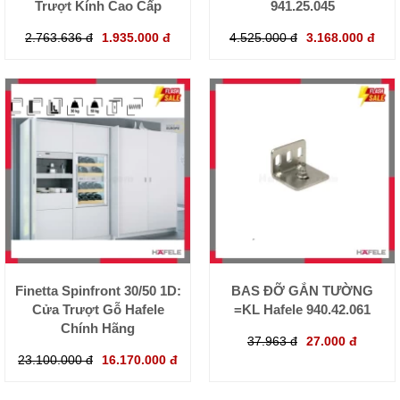
Trượt Kính Cao Cấp
941.25.045
2.763.636 đ
1.935.000 đ
4.525.000 đ
3.168.000 đ
Finetta Spinfront 30/50 1D:
BAS ĐỠ GẮN TƯỜNG
Cửa Trượt Gỗ Hafele
=KL Hafele 940.42.061
Chính Hãng
37.963 đ
27.000 đ
23.100.000 đ
16.170.000 đ