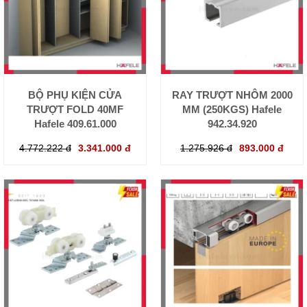
BỘ PHỤ KIỆN CỬA
RAY TRƯỢT NHÔM 2000
TRƯỢT FOLD 40MF
MM (250KGS) Hafele
Hafele 409.61.000
942.34.920
4.772.222 đ
3.341.000 đ
1.275.926 đ
893.000 đ