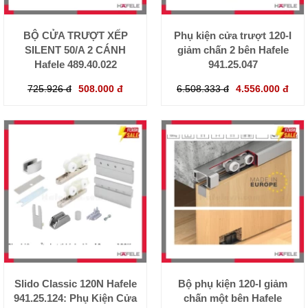
BỘ CỬA TRƯỢT XẾP
Phụ kiện cửa trượt 120-I
SILENT 50/A 2 CÁNH
giảm chấn 2 bên Hafele
Hafele 489.40.022
941.25.047
725.926 đ
508.000 đ
6.508.333 đ
4.556.000 đ
Slido Classic 120N Hafele
Bộ phụ kiện 120-I giảm
941.25.124: Phụ Kiện Cửa
chấn một bên Hafele