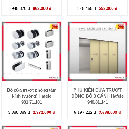
945.370 đ
662.000 đ
845.455 đ
592.000 đ
Bộ cửa trượt phòng tắm
PHỤ KIỆN CỬA TRƯỢT
kính (vuông) Hafele
ĐỒNG BỘ 3 CÁNH Hafele
981.71.101
940.81.141
3.388.889 đ
2.372.000 đ
5.197.222 đ
3.638.000 đ