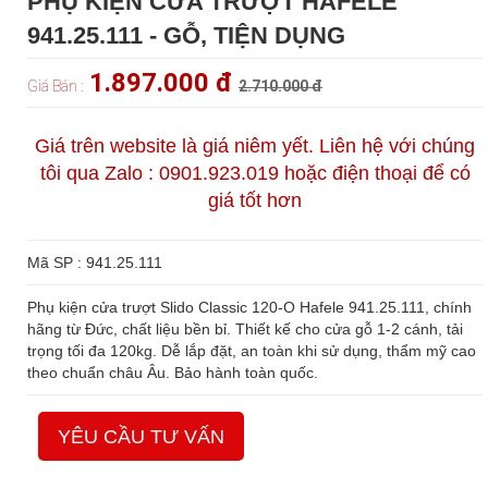
PHỤ KIỆN CỬA TRƯỢT HAFELE
941.25.111 - GỖ, TIỆN DỤNG
1.897.000 đ
Giá Bán :
2.710.000 đ
Giá trên website là giá niêm yết. Liên hệ với chúng
tôi qua Zalo : 0901.923.019 hoặc điện thoại để có
giá tốt hơn
Mã SP : 941.25.111
Phụ kiện cửa trượt Slido Classic 120-O Hafele 941.25.111, chính
hãng từ Đức, chất liệu bền bỉ. Thiết kế cho cửa gỗ 1-2 cánh, tải
trọng tối đa 120kg. Dễ lắp đặt, an toàn khi sử dụng, thẩm mỹ cao
theo chuẩn châu Âu. Bảo hành toàn quốc.
YÊU CẦU TƯ VẤN