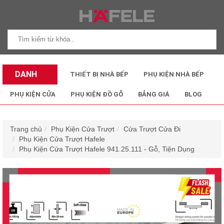
DANH
THIẾT BỊ NHÀ BẾP
PHỤ KIỆN NHÀ BẾP
MỤC SẢN
PHỤ KIỆN CỬA
PHỤ KIỆN ĐỒ GỖ
BẢNG GIÁ
BLOG
PHẨM
Trang chủ
Phụ Kiện Cửa Trượt
Cửa Trượt Cửa Đi
Phụ Kiện Cửa Trượt Hafele
Phụ Kiện Cửa Trượt Hafele 941.25.111 - Gỗ, Tiện Dụng