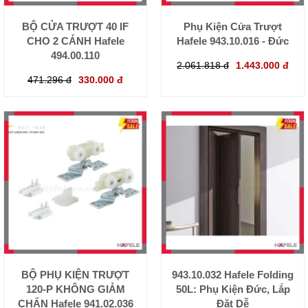
BỘ CỬA TRƯỢT 40 IF
Phụ Kiện Cửa Trượt
CHO 2 CÁNH Hafele
Hafele 943.10.016 - Đức
494.00.110
2.061.818 đ
1.443.000 đ
471.296 đ
330.000 đ
BỘ PHỤ KIỆN TRƯỢT
943.10.032 Hafele Folding
120-P KHÔNG GIẢM
50L: Phụ Kiện Đức, Lắp
CHẤN Hafele 941.02.036
Đặt Dễ