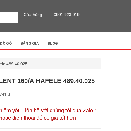
Cửa hàng
0901.923.019
 ĐỒ GỖ
BẢNG GIÁ
BLOG
le 489.40.025
ENT 160/A HAFELE 489.40.025
741 đ
 niêm yết. Liên hệ với chúng tôi qua Zalo :
oặc điện thoại để có giá tốt hơn