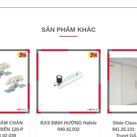
SẢN PHẨM KHÁC
GIẢM CHẤN
BAS ĐỊNH HƯỚNG Hafele
Slido Class
 BÊN 120-P
940.42.032
941.25.131
1.02.039
Trượt Gỗ