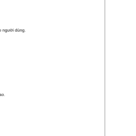
o người dùng.
ao.