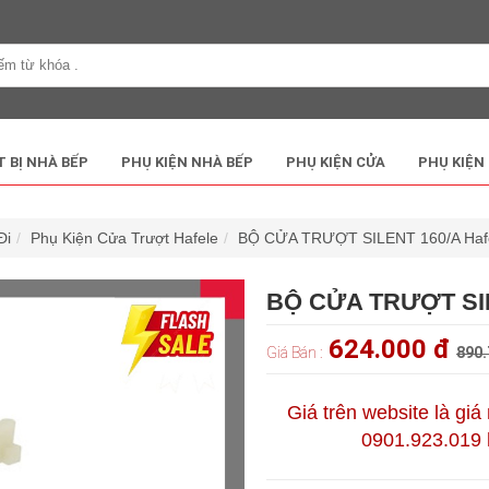
T BỊ NHÀ BẾP
PHỤ KIỆN NHÀ BẾP
PHỤ KIỆN CỬA
PHỤ KIỆN
Đi
Phụ Kiện Cửa Trượt Hafele
BỘ CỬA TRƯỢT SILENT 160/A Hafe
BỘ CỬA TRƯỢT SIL
624.000 đ
Giá Bán :
890.
Giá trên website là giá
0901.923.019 h