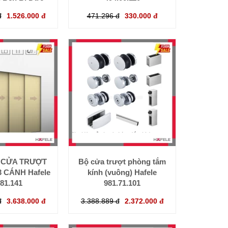
đ
1.526.000 đ
471.296 đ
330.000 đ
 CỬA TRƯỢT
Bộ cửa trượt phòng tắm
 CÁNH Hafele
kính (vuông) Hafele
.81.141
981.71.101
đ
3.638.000 đ
3.388.889 đ
2.372.000 đ