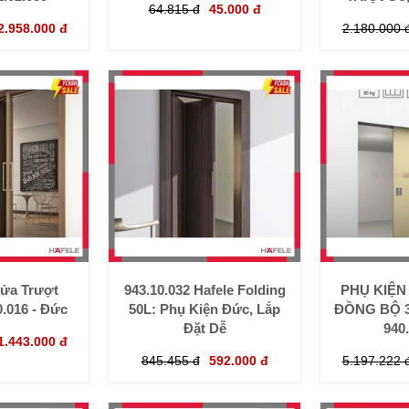
64.815 đ
45.000 đ
2.958.000 đ
2.180.000 
ửa Trượt
943.10.032 Hafele Folding
PHỤ KIỆN
0.016 - Đức
50L: Phụ Kiện Đức, Lắp
ĐỒNG BỘ 3
Đặt Dễ
940
1.443.000 đ
845.455 đ
592.000 đ
5.197.222 