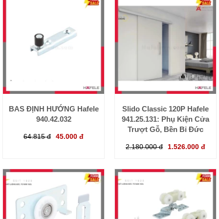
BAS ĐỊNH HƯỚNG Hafele
Slido Classic 120P Hafele
940.42.032
941.25.131: Phụ Kiện Cửa
Trượt Gỗ, Bền Bỉ Đức
64.815 đ
45.000 đ
2.180.000 đ
1.526.000 đ