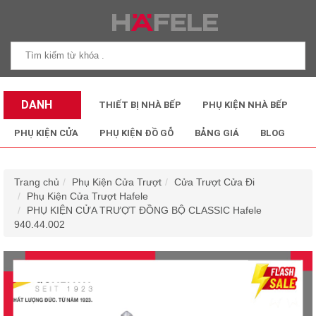
DANH
THIẾT BỊ NHÀ BẾP
PHỤ KIỆN NHÀ BẾP
MỤC SẢN
PHỤ KIỆN CỬA
PHỤ KIỆN ĐỒ GỖ
BẢNG GIÁ
BLOG
PHẨM
Trang chủ
Phụ Kiện Cửa Trượt
Cửa Trượt Cửa Đi
Phụ Kiện Cửa Trượt Hafele
PHỤ KIỆN CỬA TRƯỢT ĐỒNG BỘ CLASSIC Hafele
940.44.002