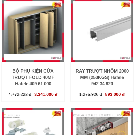
BỘ PHỤ KIỆN CỬA
RAY TRƯỢT NHÔM 2000
TRƯỢT FOLD 40MF
MM (250KGS) Hafele
Hafele 409.61.000
942.34.920
4.772.222 đ
3.341.000 đ
1.275.926 đ
893.000 đ