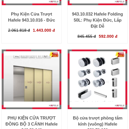
Phụ Kiện Cửa Trượt
943.10.032 Hafele Folding
Hafele 943.10.016 - Đức
50L: Phụ Kiện Đức, Lắp
Đặt Dễ
2.061.818 đ
1.443.000 đ
845.455 đ
592.000 đ
PHỤ KIỆN CỬA TRƯỢT
Bộ cửa trượt phòng tắm
ĐỒNG BỘ 3 CÁNH Hafele
kính (vuông) Hafele