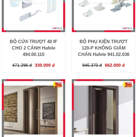
BỘ CỬA TRƯỢT 40 IF
BỘ PHỤ KIỆN TRƯỢT
CHO 2 CÁNH Hafele
120-P KHÔNG GIẢM
494.00.110
CHẤN Hafele 941.02.036
471.296 đ
330.000 đ
945.370 đ
662.000 đ