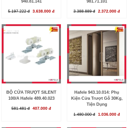
940.81.141
981.71.101
5.197.222 đ
3.638.000 đ
3.388.889 đ
2.372.000 đ
BỘ CỬA TRƯỢT SILENT
Hafele 943.10.014: Phụ
100/A Hafele 489.40.023
Kiện Cửa Trượt Gỗ 30Kg,
Tiện Dụng
581.481 đ
407.000 đ
1.480.000 đ
1.036.000 đ