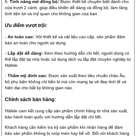
5:
Tính năng mở đồng bộ:
Được thiết kế chuyên biệt dành cho
cửa trượt 2 cánh, giúp điều khiển dễ dàng và đồng bộ, làm tăng
tính tiện lợi và mỹ quan cho không gian của bạn.
Ưu điểm vượt trội:
-
An toàn cao:
Với thiết kế và vật liệu cao cấp, sản phẩm đảm
bảo an toàn cho người sử dụng.
-
Lắp đặt dễ dàng:
Kèm theo hướng dẫn chi tiết, người dùng có
thể lắp đặt tại nhà hoặc sử dụng dịch vụ lắp đặt chuyên nghiệp từ
Häfele.
-
Thẩm mỹ đỉnh cao:
Được sản xuất theo tiêu chuẩn châu Âu,
bộ phụ kiện không chỉ bền bỉ mà còn mang lại vẻ đẹp tinh tế và
hiện đại cho bất kỳ không gian nào.
Chính sách bán hàng:
Häfele cam kết cung cấp sản phẩm chính hãng từ nhà sản xuất,
bảo hành toàn quốc với hướng dẫn lắp đặt chi tiết.
Khách hàng cần kiểm tra kỹ sản phẩm khi nhận hàng để đảm
bảo sản phẩm không bị móp méo hay bể vỡ. Đối với khách hàng