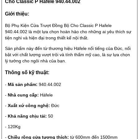
Cho Classic P Hafele 940.44.002
Giới thiệu:
Bộ Phụ Kiện Cửa Trượt Đồng Bộ Cho Classic P Hafele
940.44.002 là một lựa chọn hoàn hảo cho những ai yêu thích sự
tiện nghi và hiện đại trong thiết kế nội thất.
Sản phẩm này đến từ thương hiệu Häfele nổi tiếng của Đức, nổi
bật với chất lượng vượt trội và tính thẩm mỹ cao, là sự lựa chọn
lý tưởng cho ngôi nhà của bạn.
Thông số kỹ thuật:
-
Mã sản phẩm:
940.44.002
-
Nhà cung cấp:
Häfele
-
Xuất xứ công nghệ:
Đức
-
Khả năng chịu tải:
50
- 120Kg
-
Chiều rộng cửa tương thích:
từ 600mm đến 1500mm