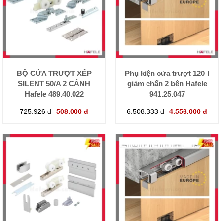
BỘ CỬA TRƯỢT XẾP
Phụ kiện cửa trượt 120-I
SILENT 50/A 2 CÁNH
giảm chấn 2 bên Hafele
Hafele 489.40.022
941.25.047
725.926 đ
508.000 đ
6.508.333 đ
4.556.000 đ