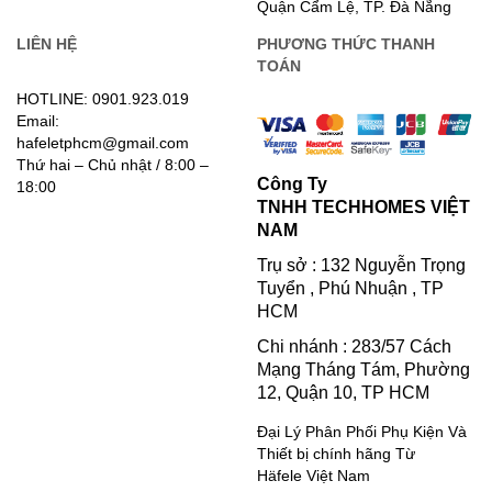
Quận Cẩm Lệ, TP. Đà Nẵng
LIÊN HỆ
PHƯƠNG THỨC THANH
TOÁN
HOTLINE: 0901.923.019
Email:
hafeletphcm@gmail.com
Thứ hai – Chủ nhật / 8:00 –
Công Ty
18:00
TNHH TECHHOMES VIỆT
NAM
Trụ sở : 132 Nguyễn Trọng
Tuyển , Phú Nhuận , TP
HCM
Chi nhánh : 283/57 Cách
Mạng Tháng Tám, Phường
12, Quận 10, TP HCM
Đại Lý Phân Phối Phụ Kiện Và
Thiết bị chính hãng Từ
Häfele Việt Nam