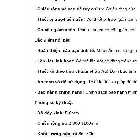
-
Chiều rộng và cao dễ tùy chỉnh:
Chiều rộng cửa
-
Thiết bị trượt tiên tiến:
Với thiết bị trượt gắn âm,
-
Cơ cấu giảm chấn:
Phiên bản có cơ cấu giảm chấ
Đặc điểm nổi bật
-
Hoàn thiện màu bạc tinh tế:
Màu sắc bạc sang trọ
-
Lắp đặt linh hoạt:
Có thể lắp đặt dễ dàng trên tư
-
Thiết kế theo tiêu chuẩn châu Âu:
Đảm bảo tính 
-
An toàn và dễ sử dụng:
Thiết kế tối ưu giúp dễ 
-
Bảo hành chính hãng:
Chính sách bảo hành minh 
Thông số kỹ thuật
-
Độ dày kính:
5-6mm
-
Chiều rộng cửa:
800-1100mm
-
Khối lượng cửa tối đa:
80kg