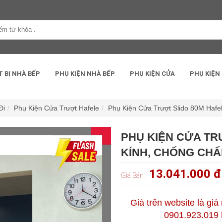
T BỊ NHÀ BẾP
PHỤ KIỆN NHÀ BẾP
PHỤ KIỆN CỬA
PHỤ KIỆN
Đi
Phụ Kiện Cửa Trượt Hafele
Phụ Kiện Cửa Trượt Slido 80M Hafe
PHỤ KIỆN CỬA TR
KÍNH, CHỐNG CH
13.041.000 
Giá Bán :
Giá trên website là giá
0901.923.019 h