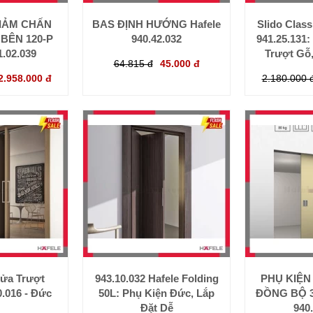
GIẢM CHẤN
BAS ĐỊNH HƯỚNG Hafele
Slido Class
 BÊN 120-P
940.42.032
941.25.131
1.02.039
Trượt Gỗ
64.815 đ
45.000 đ
2.958.000 đ
2.180.000 
ửa Trượt
943.10.032 Hafele Folding
PHỤ KIỆN
0.016 - Đức
50L: Phụ Kiện Đức, Lắp
ĐỒNG BỘ 3
Đặt Dễ
940