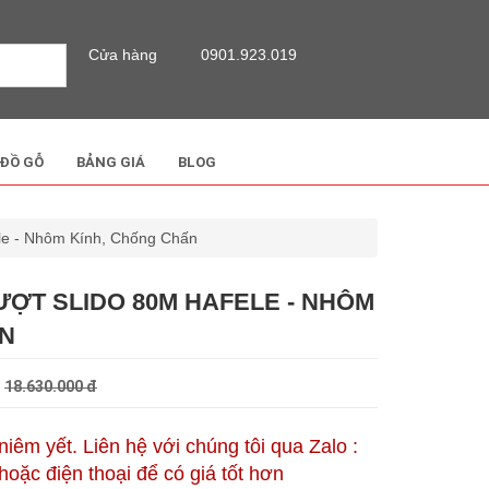
Cửa hàng
0901.923.019
 ĐỒ GỖ
BẢNG GIÁ
BLOG
le - Nhôm Kính, Chống Chấn
ƯỢT SLIDO 80M HAFELE - NHÔM
ẤN
đ
18.630.000 đ
 niêm yết. Liên hệ với chúng tôi qua Zalo :
oặc điện thoại để có giá tốt hơn