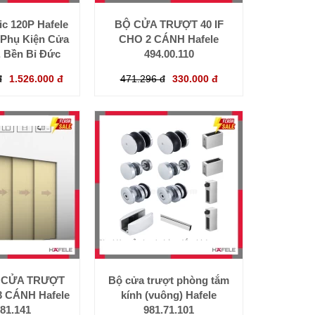
ic 120P Hafele
BỘ CỬA TRƯỢT 40 IF
: Phụ Kiện Cửa
CHO 2 CÁNH Hafele
, Bền Bỉ Đức
494.00.110
đ
1.526.000 đ
471.296 đ
330.000 đ
 CỬA TRƯỢT
Bộ cửa trượt phòng tắm
 CÁNH Hafele
kính (vuông) Hafele
.81.141
981.71.101