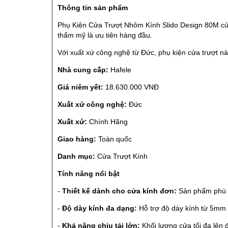
Thông tin sản phẩm
Phụ Kiện Cửa Trượt Nhôm Kính Slido Design 80M của 
thẩm mỹ là ưu tiên hàng đầu.
Với xuất xứ công nghệ từ Đức, phụ kiện cửa trượt n
Nhà cung cấp:
Hafele
Giá niêm yết:
18.630.000 VNĐ
Xuất xứ công nghệ:
Đức
Xuất xứ:
Chính Hãng
Giao hàng:
Toàn quốc
Danh mục:
Cửa Trượt Kính
Tính năng nổi bật
-
Thiết kế dành cho cửa kính đơn:
Sản phẩm phù h
-
Độ dày kính đa dạng:
Hỗ trợ độ dày kính từ 5mm đ
-
Khả năng chịu tải lớn:
Khối lượng cửa tối đa lên 